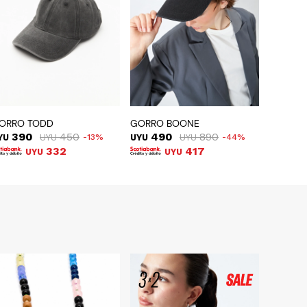
ORRO TODD
GORRO BOONE
390
450
490
890
YU
UYU
13
UYU
UYU
44
332
417
UYU
UYU