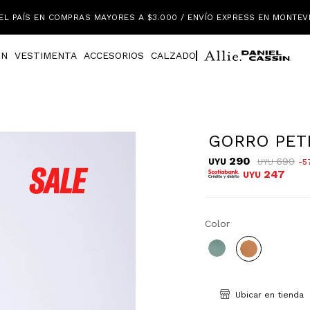
EL PAÍS EN COMPRAS MAYORES A $3.000 / ENVÍO EXPRESS EN MONTEV
IN
VESTIMENTA
ACCESORIOS
CALZADO
GORRO PET
290
690
UYU
5
UYU
247
UYU
Color
Ubicar en tienda