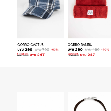
GORRO CACTUS
GORRO BAMBÚ
290
790
290
490
UYU
UYU
63
UYU
UYU
40
247
247
UYU
UYU