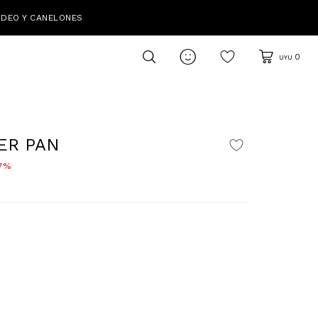
IDEO Y CANELONES

0
UYU
ER PAN
7