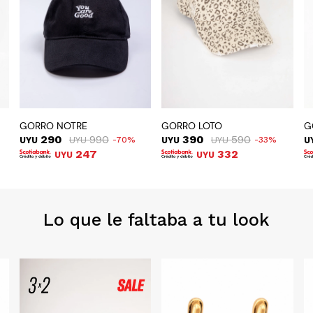
GORRO NOTRE
GORRO LOTO
G
290
990
390
590
UYU
UYU
70
UYU
UYU
33
U
247
332
UYU
UYU
Lo que le faltaba a tu look