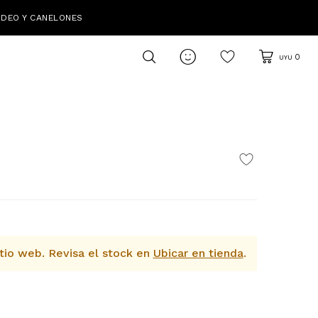
IDEO Y CANELONES

0
UYU
tio web.
Revisa el stock en
Ubicar en tienda
.