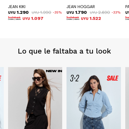
JEAN KIKI
JEAN HOGGAR
P
1.290
1.990
1.790
2.690
UYU
UYU
35
UYU
UYU
33
U
1.097
1.522
UYU
UYU
Lo que le faltaba a tu look