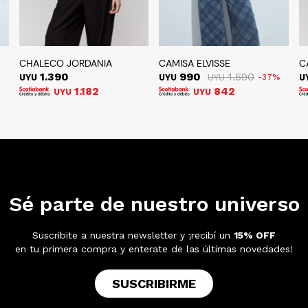
CHALECO JORDANIA
CAMISA ELVISSE
C
1.390
990
1.590
UYU
UYU
UYU
37
U
1.182
842
UYU
UYU
Sé parte de nuestro universo
Suscribite a nuestra newsletter y ¡recibí un
15% OFF
en tu primera compra y enterate de las últimas novedades!
SUSCRIBIRME