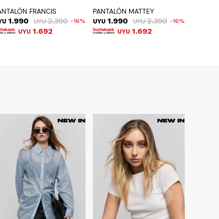
ANTALÓN FRANCIS
PANTALÓN MATTEY
1.990
2.390
1.990
2.390
YU
UYU
16
UYU
UYU
16
1.692
1.692
UYU
UYU