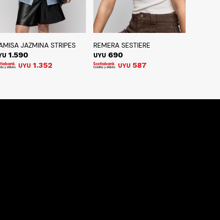
AMISA JAZMINA STRIPES
REMERA SESTIERE
1.590
690
YU
UYU
1.352
587
UYU
UYU