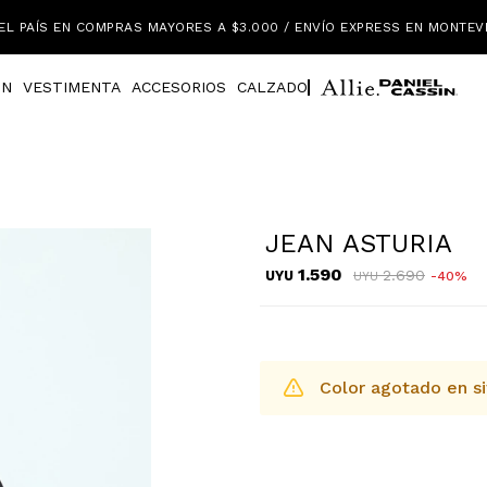
EL PAÍS EN COMPRAS MAYORES A $3.000 / ENVÍO EXPRESS EN MONTEV
IN
VESTIMENTA
ACCESORIOS
CALZADO
JEAN ASTURIA
1.590
2.690
UYU
40
UYU
Color agotado en si