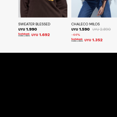
SWEATER BLESSED
CHALECO MILOS
1.990
1.590
2.890
UYU
UYU
UYU
1.692
UYU
44
1.352
UYU