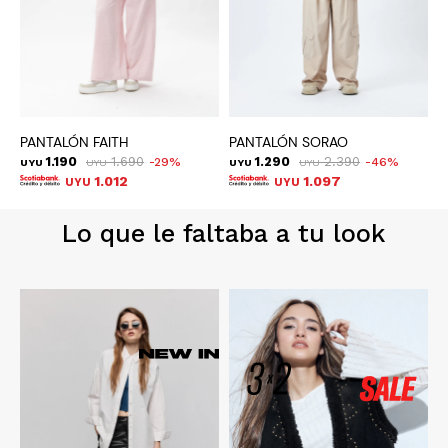
PANTALÓN FAITH
PANTALÓN SORAO
J
1.190
1.690
1.290
2.390
29
46
UYU
UYU
UYU
UYU
U
1.012
1.097
UYU
UYU
Lo que le faltaba a tu look