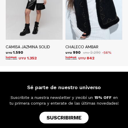
CAMISA JAZMINA SOLID
CHALECO AMBAR
C
1.590
990
2.290
56
UYU
UYU
UYU
U
1.352
842
UYU
UYU
Sé parte de nuestro universo
Suscribite a nuestra newsletter y ¡recibí un
15% OFF
en
tu primera compra y enterate de las últimas novedades!
SUSCRIBIRME