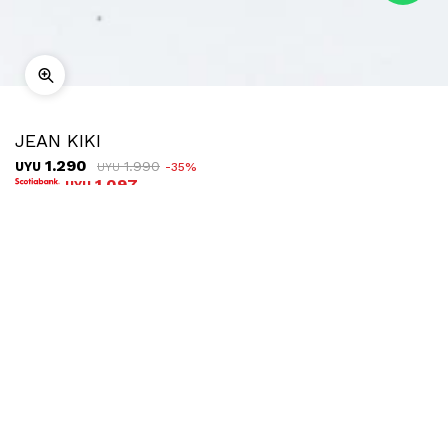
JEAN KIKI
1.290
1.990
UYU
35
UYU
1.097
UYU
COMPRAR
TALLE
¿Talle no disponible?
Ubicar en tienda
Descripción
Envíos
Cambios
Jean recto de tiro bajo, 100% algodón, cuenta con deflecado
en las terminaciones y degradé de color.