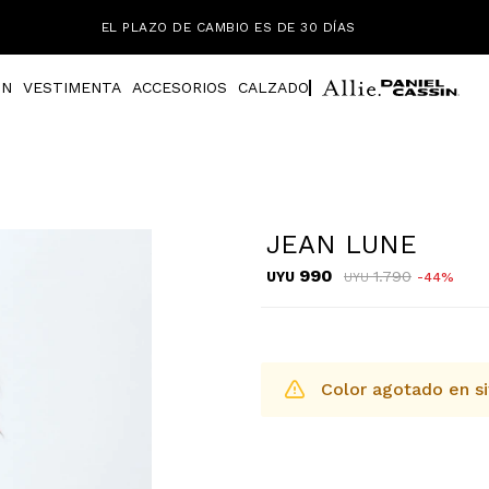
EL PLAZO DE CAMBIO ES DE 30 DÍAS
IN
VESTIMENTA
ACCESORIOS
CALZADO
JEAN LUNE
990
1.790
UYU
44
UYU
Color agotado en si