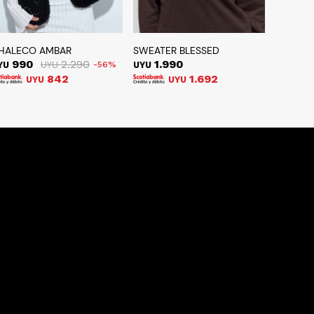
HALECO AMBAR
SWEATER BLESSED
990
2.290
1.990
YU
UYU
56
UYU
842
1.692
UYU
UYU