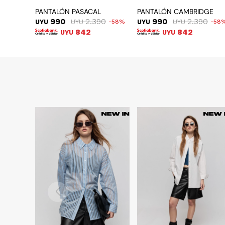
PANTALÓN PASACAL
PANTALÓN CAMBRIDGE
990
2.390
990
2.390
UYU
UYU
58
UYU
UYU
58
842
842
UYU
UYU