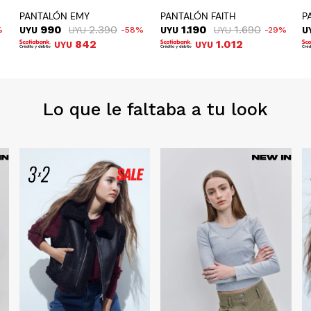
PANTALÓN EMY
PANTALÓN FAITH
P
990
2.390
1.190
1.690
UYU
UYU
58
UYU
UYU
29
U
842
1.012
UYU
UYU
Lo que le faltaba a tu look