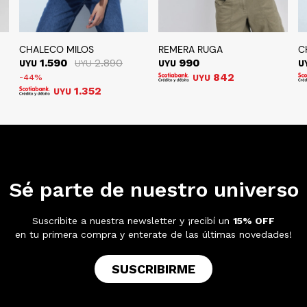
CHALECO MILOS
REMERA RUGA
C
1.590
2.890
990
UYU
UYU
UYU
U
842
44
UYU
1.352
UYU
Sé parte de nuestro universo
Suscribite a nuestra newsletter y ¡recibí un
15% OFF
en tu primera compra y enterate de las últimas novedades!
SUSCRIBIRME