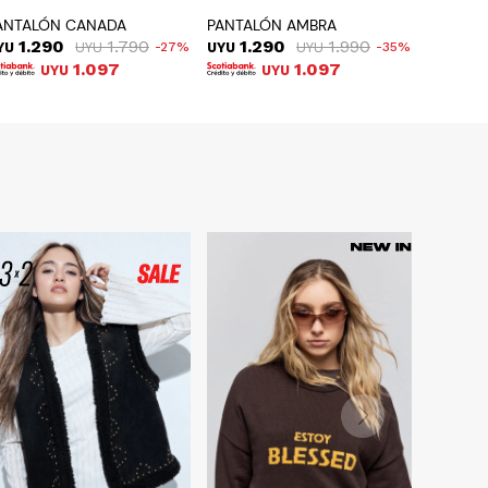
ANTALÓN CANADA
PANTALÓN AMBRA
1.290
1.790
1.290
1.990
YU
UYU
27
UYU
UYU
35
1.097
1.097
UYU
UYU