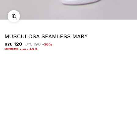
MUSCULOSA SEAMLESS MARY
120
190
UYU
36
UYU
102
UYU
COMPRAR
TALLE
Ubicar en tienda
Descripción
Envíos
Cambios
Musculosa elastizada de bretel fino.
Descripción: