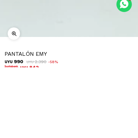
PANTALÓN EMY
990
2.390
UYU
58
UYU
842
UYU
COMPRAR
TALLE
¿Talle no disponible?
Ubicar en tienda
Descripción
Envíos
Cambios