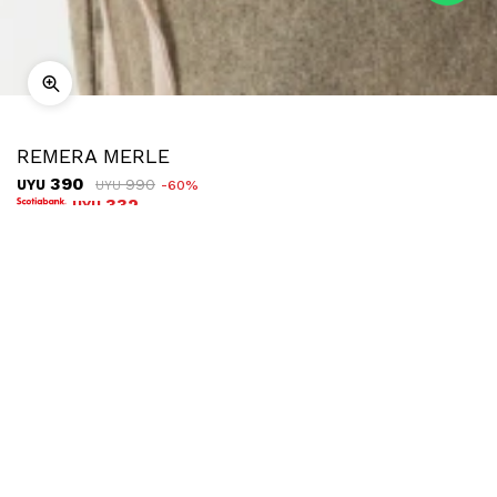
REMERA MERLE
390
990
UYU
60
UYU
332
UYU
COMPRAR
TALLE
Ubicar en tienda
Descripción
Envíos
Cambios
Remera oversized, 100% algodón con el detalle de cordones a
los laterales. Es de manga corta y cuello a la base.