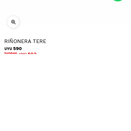
RIÑONERA TERE
590
UYU
502
UYU
COMPRAR
Ubicar en tienda
Descripción
Envíos
Cambios
Cartera tipo riñonera de diseño compacto y funcional, ideal
para sumar practicidad sin resignar estilo. Su silueta curva y