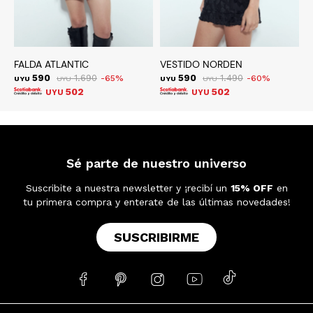
FALDA ATLANTIC
VESTIDO NORDEN
F
590
1.690
590
1.490
65
60
UYU
UYU
UYU
UYU
U
502
502
UYU
UYU
Sé parte de nuestro universo
Suscribite a nuestra newsletter y ¡recibí un
15% OFF
en
tu primera compra y enterate de las últimas novedades!
SUSCRIBIRME




