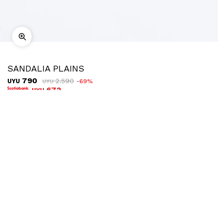
SANDALIA PLAINS
790
2.590
UYU
69
UYU
672
UYU
COMPRAR
TALLE
Ubicar en tienda
Descripción
Envíos
Cambios
Sandalia de plataforma con doble cinta cruzada sobre el
empeine y agarre mediante hebilla en el tobillo.