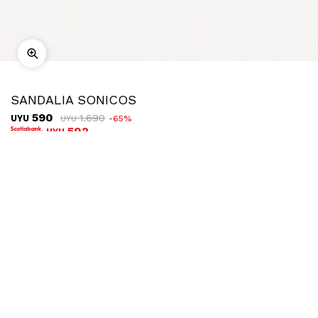
SANDALIA SONICOS
590
1.690
UYU
65
UYU
502
UYU
COMPRAR
TALLE
Ubicar en tienda
Descripción
Envíos
Cambios
Sandalias de tira ancha en símil cuero con apliques de tachas
y plataforma de 4cm de alto.