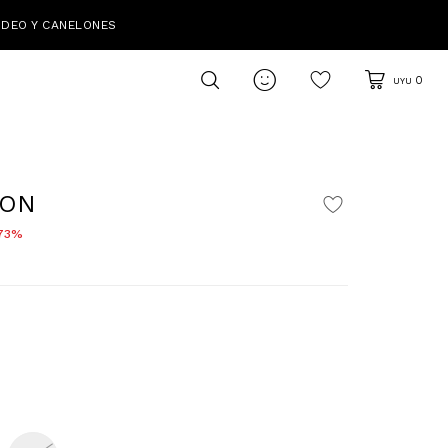
IDEO Y CANELONES

0
UYU
LON
73