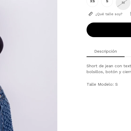
XS
S
M
¿Qué talle soy?
Descripción
Short de jean con text
bolsillos, botón y cier
Talle Modelo: S