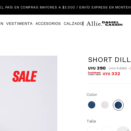
EL PAÍS EN COMPRAS MAYORES A $3.000 / ENVÍO EXPRESS EN MONTEV
IN
VESTIMENTA
ACCESORIOS
CALZADO
SHORT DIL
390
1.490
UYU
UYU
332
UYU
Color
Talle