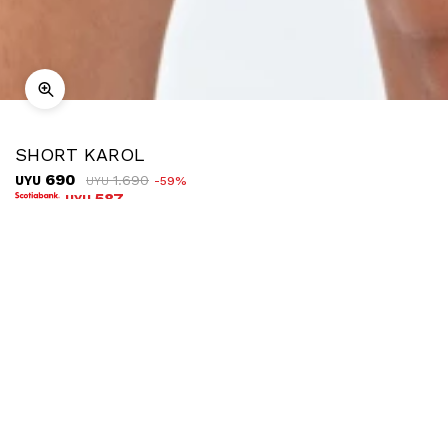
SHORT KAROL
690
1.690
UYU
59
UYU
587
UYU
COMPRAR
TALLE
Ubicar en tienda
Descripción
Envíos
Cambios
Short de algodón de calce cómodo, con diseño protagonista