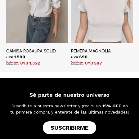
CAMISA ROSAURA SOLID
REMERA MAGNOLIA
T
1.590
690
UYU
UYU
U
1.352
587
UYU
UYU
Sé parte de nuestro universo
Suscribite a nuestra newsletter y ¡recibí un
15% OFF
en
tu primera compra y enterate de las últimas novedades!
SUSCRIBIRME