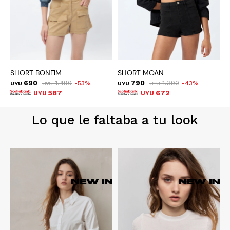
SHORT BONFIM
SHORT MOAN
B
690
1.490
790
1.390
53
43
UYU
UYU
UYU
UYU
U
587
672
UYU
UYU
Lo que le faltaba a tu look