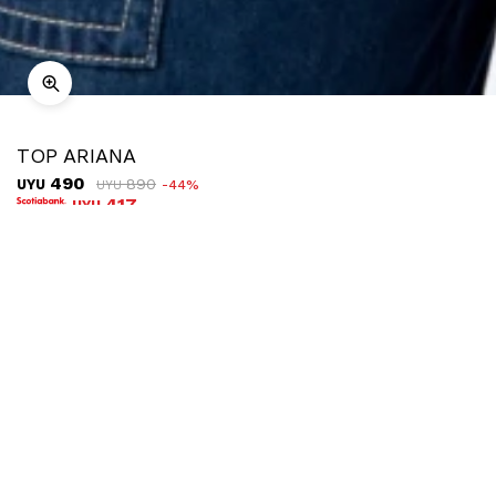
TOP ARIANA
490
890
UYU
44
UYU
417
UYU
COMPRAR
TALLE
Ubicar en tienda
Descripción
Envíos
Cambios
Un cropped top con capucha que lleva el estilo urbano a otro
nivel. Con escote cruzado y calce ceñido, realza la silueta a la