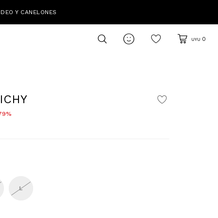
IDEO Y CANELONES

0
UYU
ICHY
79
L