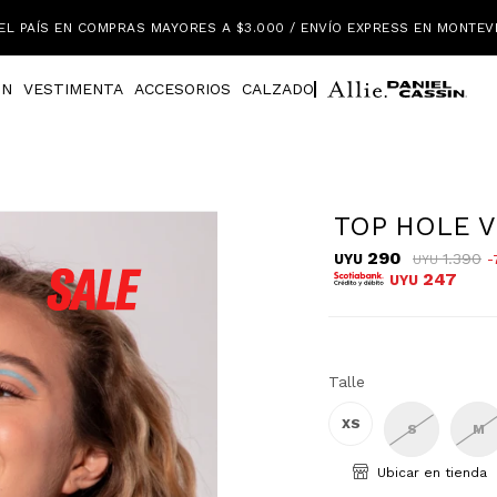
EL PAÍS EN COMPRAS MAYORES A $3.000 / ENVÍO EXPRESS EN MONTEV
IN
VESTIMENTA
ACCESORIOS
CALZADO
TOP HOLE V
290
1.390
UYU
UYU
247
UYU
Talle
XS
S
M
Ubicar en tienda