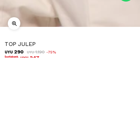
TOP JULEP
290
1.190
UYU
75
UYU
247
UYU
COMPRAR
TALLE
Ubicar en tienda
Descripción
Envíos
Cambios
Top de manga corta con nudo parte delantera.
Confeccionado en tela diferenciada con textura. Es una