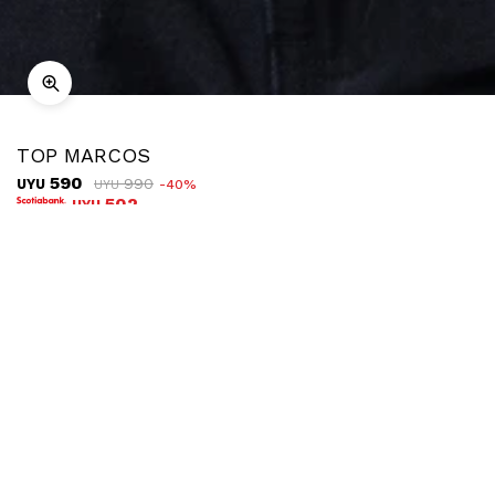
TOP MARCOS
590
990
UYU
40
UYU
502
UYU
COMPRAR
TALLE
Ubicar en tienda
Descripción
Envíos
Cambios
Top sin mangas, elastizado y texturizado.