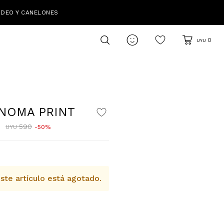
IDEO Y CANELONES

0
UYU
NOMA PRINT
0
590
50
UYU
ste artículo está agotado.