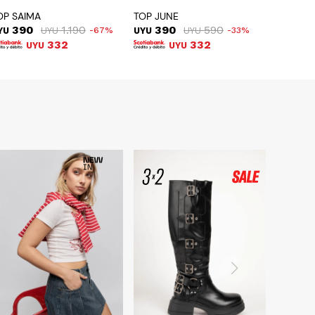
OP SAIMA
TOP JUNE
390
1.190
390
590
YU
UYU
67
UYU
UYU
33
332
332
UYU
UYU