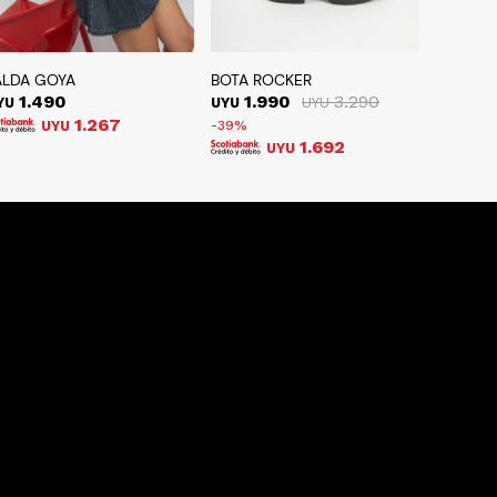
ALDA GOYA
BOTA ROCKER
1.490
1.990
3.290
YU
UYU
UYU
1.267
UYU
39
1.692
UYU