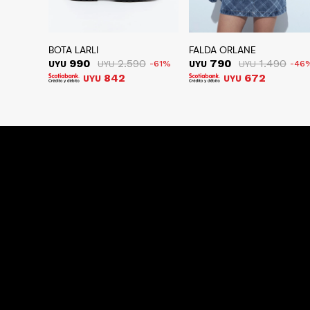
BOTA LARLI
FALDA ORLANE
990
2.590
790
1.490
UYU
UYU
61
UYU
UYU
46
842
672
UYU
UYU