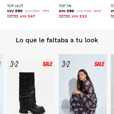
TOP LILOT
TOP TAI
T
290
990
390
990
UYU
UYU
70
UYU
UYU
60
U
247
332
UYU
UYU
Lo que le faltaba a tu look