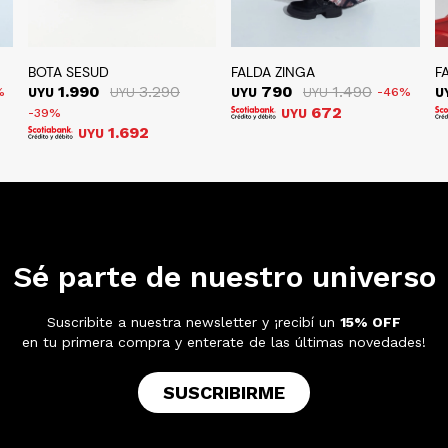
BOTA SESUD
FALDA ZINGA
F
1.990
3.290
790
1.490
UYU
UYU
UYU
UYU
46
U
672
39
UYU
1.692
UYU
Sé parte de nuestro universo
Suscribite a nuestra newsletter y ¡recibí un
15% OFF
en tu primera compra y enterate de las últimas novedades!
SUSCRIBIRME