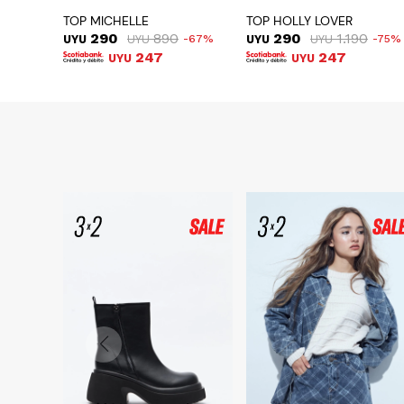
TOP MICHELLE
TOP HOLLY LOVER
290
890
290
1.190
UYU
UYU
67
UYU
UYU
75
247
247
UYU
UYU