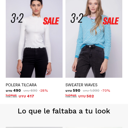
POLERA TILCARA
SWEATER WAVES
S
490
690
590
1.990
28
70
UYU
UYU
UYU
UYU
U
417
502
UYU
UYU
Lo que le faltaba a tu look