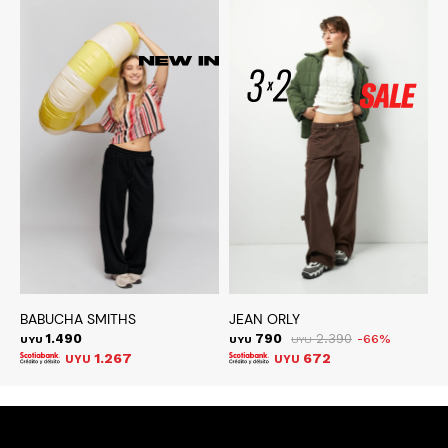
BABUCHA SMITHS
JEAN ORLY
J
1.490
790
2.390
66
UYU
UYU
UYU
U
1.267
672
UYU
UYU