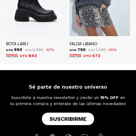
BOTA LARLI
FALDA LIBANO
B
990
2.590
790
1.790
61
55
UYU
UYU
UYU
UYU
U
842
672
UYU
UYU
Sé parte de nuestro universo
Suscribite a nuestra newsletter y ¡recibí un
15% OFF
en
tu primera compra y enterate de las últimas novedades!
SUSCRIBIRME