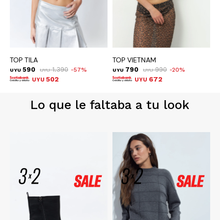
TOP TILA
TOP VIETNAM
T
590
1.390
790
990
57
20
UYU
UYU
UYU
UYU
U
502
672
UYU
UYU
Lo que le faltaba a tu look