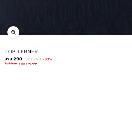
TOP TERNER
290
790
UYU
63
UYU
247
UYU
COMPRAR
TALLE
Ubicar en tienda
Descripción
Envíos
Cambios