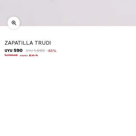
ZAPATILLA TRUDI
590
1.690
UYU
65
UYU
502
UYU
COMPRAR
TALLE
Ubicar en tienda
Descripción
Envíos
Cambios
Zapatillas en símil cuero con recortes en diferentes
tonalidades. Cuentan con una plataforma de 5cm y tiene una