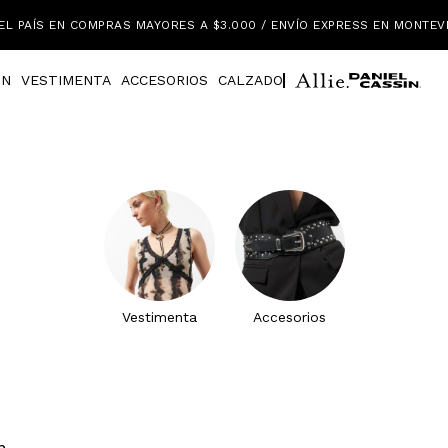
EL PAÍS EN COMPRAS MAYORES A $3.000 / ENVÍO EXPRESS EN MONTEV
IN
VESTIMENTA
ACCESORIOS
CALZADO
Vestimenta
Accesorios
n.