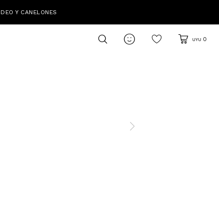
IDEO Y CANELONES

0
UYU