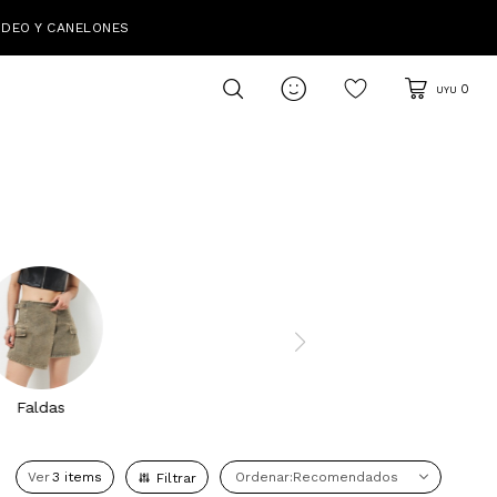
IDEO Y CANELONES

0
UYU
Faldas
Ver
Recomendados