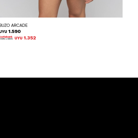
BUZO ARCADE
1.590
UYU
1.352
UYU