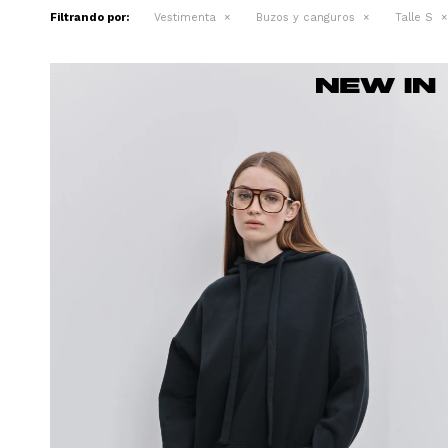
Filtrando por:
Vestimenta
Buzos y canguros
Talle S