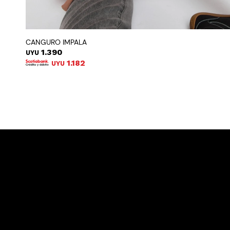
CANGURO IMPALA
1.390
UYU
1.182
UYU