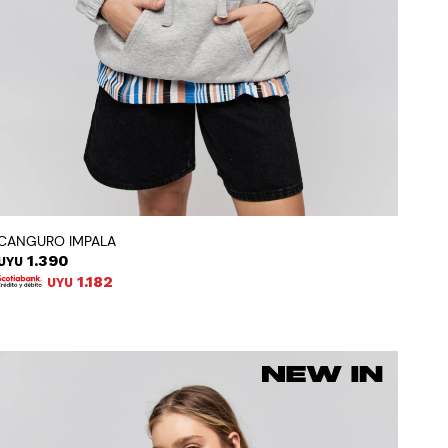
CANGURO IMPALA
1.390
UYU
1.182
UYU