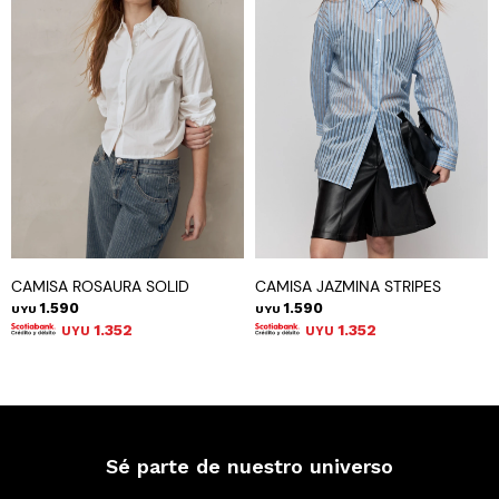
CAMISA ROSAURA SOLID
CAMISA JAZMINA STRIPES
1.590
1.590
UYU
UYU
1.352
1.352
UYU
UYU
Sé parte de nuestro universo