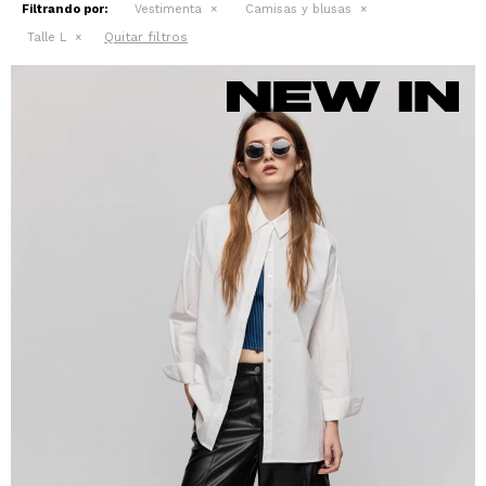
Filtrando por:
Vestimenta
Camisas y blusas
Quitar filtros
Talle L