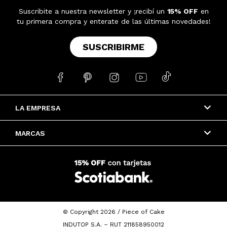
Suscribite a nuestra newsletter y ¡recibí un
15% OFF
en
tu primera compra y enterate de las últimas novedades!
SUSCRIBIRME





LA EMPRESA
MARCAS
© Copyright 2026 / Piece of Cake
INDUTOP S.A. – RUT 211858950012