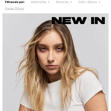
Filtrando por:
Vestimenta
Remeras
Color:
Blanco
Quitar filtros