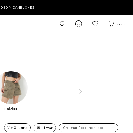
IDEO Y CANELONES

0
UYU
Faldas
Ver
Recomendados