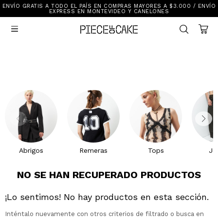
ENVÍO GRATIS A TODO EL PAÍS EN COMPRAS MAYORES A $3.000 / ENVÍO
Sale
EXPRESS EN MONTEVIDEO Y CANELONES
Ver Todo

New In
Vestimenta
Calzado
Vestimenta
Accesorios
Accesorios
Mallas Y Bikinis
Calzado
Mi cuenta
Ayuda
Abrigos
Remeras
Tops
Je
Tiendas
NO SE HAN RECUPERADO PRODUCTOS
¡Lo sentimos! No hay productos en esta sección.
Inténtalo nuevamente con otros criterios de filtrado o busca en