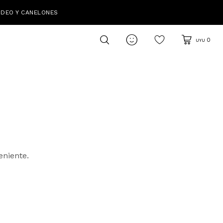
IDEO Y CANELONES

0
UYU
eniente.