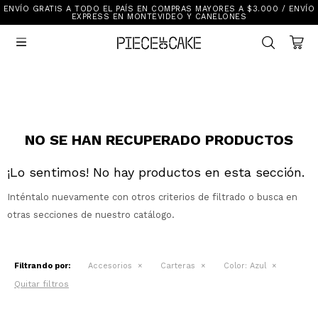
ENVÍO GRATIS A TODO EL PAÍS EN COMPRAS MAYORES A $3.000 / ENVÍO
Sale
EXPRESS EN MONTEVIDEO Y CANELONES
Ver Todo

New In
Vestimenta
Calzado
Vestimenta
Accesorios
Accesorios
Mallas Y Bikinis
Calzado
NO SE HAN RECUPERADO PRODUCTOS
¡Lo sentimos! No hay productos en esta sección.
Mi cuenta
Inténtalo nuevamente con otros criterios de filtrado o busca en
Ayuda
otras secciones de nuestro catálogo.
Tiendas
Filtrando por:
Accesorios
Carteras
Color:
Azul
Quitar filtros