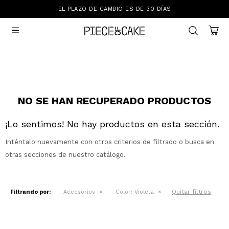
EL PLAZO DE CAMBIO ES DE 30 DÍAS
Sale
Ver Todo

New In
Vestimenta
Calzado
Vestimenta
Accesorios
Accesorios
Mallas Y Bikinis
Calzado
NO SE HAN RECUPERADO PRODUCTOS
¡Lo sentimos! No hay productos en esta sección.
Mi cuenta
Inténtalo nuevamente con otros criterios de filtrado o busca en
Ayuda
otras secciones de nuestro catálogo.
Tiendas
Quitar filtros
Filtrando por:
Accesorios
Color:
Violeta