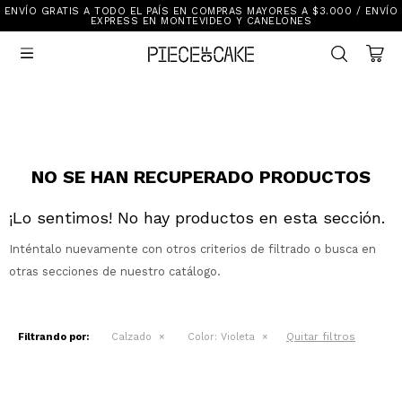
ENVÍO GRATIS A TODO EL PAÍS EN COMPRAS MAYORES A $3.000 / ENVÍO
Sale
EXPRESS EN MONTEVIDEO Y CANELONES
Ver Todo

New In
Vestimenta
Calzado
Vestimenta
Accesorios
Accesorios
Mallas Y Bikinis
Calzado
NO SE HAN RECUPERADO PRODUCTOS
¡Lo sentimos! No hay productos en esta sección.
Mi cuenta
Inténtalo nuevamente con otros criterios de filtrado o busca en
Ayuda
otras secciones de nuestro catálogo.
Tiendas
Quitar filtros
Filtrando por:
Calzado
Color:
Violeta