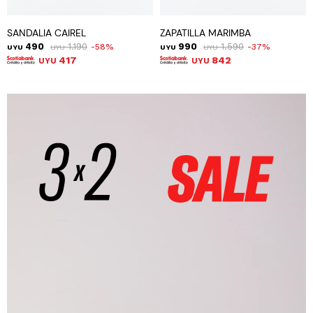
SANDALIA CAIREL
ZAPATILLA MARIMBA
490
1.190
990
1.590
58
37
UYU
UYU
UYU
UYU
417
842
UYU
UYU