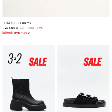
BORCEGO GREYS
1.590
2.190
27
UYU
UYU
1.352
UYU