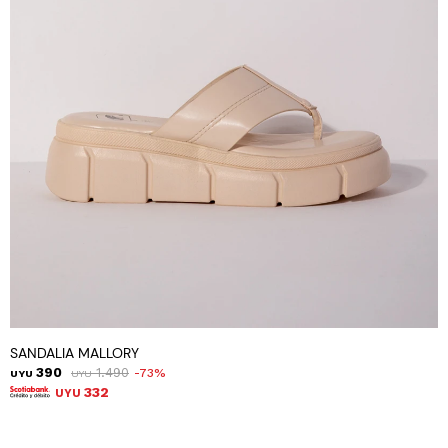
SANDALIA MALLORY
390
1.490
73
UYU
UYU
332
UYU