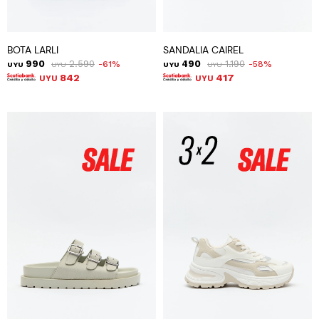
BOTA LARLI
SANDALIA CAIREL
990
2.590
490
1.190
61
58
UYU
UYU
UYU
UYU
842
417
UYU
UYU