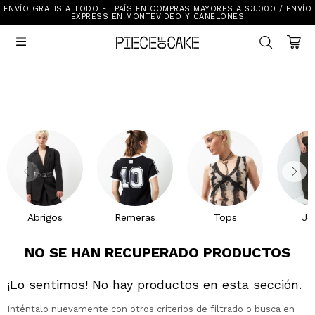
ENVÍO GRATIS A TODO EL PAÍS EN COMPRAS MAYORES A $3.000 / ENVÍO
Sale
EXPRESS EN MONTEVIDEO Y CANELONES
Ver Todo

New In
Vestimenta
Calzado
Vestimenta
Accesorios
Accesorios
Mallas Y Bikinis
Calzado
Mi cuenta
Ayuda
Abrigos
Remeras
Tops
Je
Tiendas
NO SE HAN RECUPERADO PRODUCTOS
¡Lo sentimos! No hay productos en esta sección.
Inténtalo nuevamente con otros criterios de filtrado o busca en