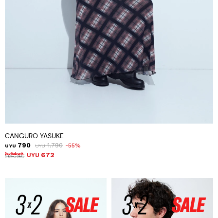
CANGURO YASUKE
790
1.790
55
UYU
UYU
672
UYU