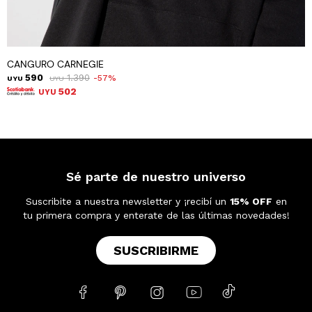
CANGURO CARNEGIE
590
1.390
57
UYU
UYU
502
UYU
Sé parte de nuestro universo
Suscribite a nuestra newsletter y ¡recibí un
15% OFF
en
tu primera compra y enterate de las últimas novedades!
SUSCRIBIRME




