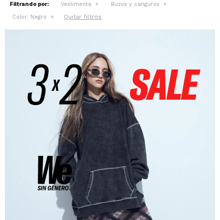
Filtrando por:
Vestimenta
Buzos y canguros
Quitar filtros
Color:
Negro