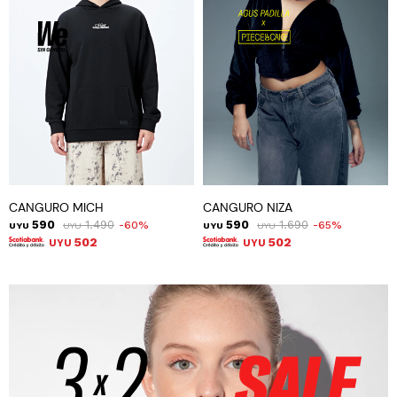
CANGURO MICH
CANGURO NIZA
590
1.490
590
1.690
60
65
UYU
UYU
UYU
UYU
502
502
UYU
UYU