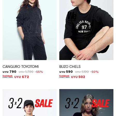
CANGURO TOYOTOMI
BUZO CHELS
790
1.790
590
1.190
55
50
UYU
UYU
UYU
UYU
672
502
UYU
UYU