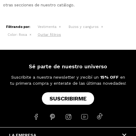
otras secciones de nuestro catálogo.
Filtrando por:
Vestimenta
Buzos y canguros
Quitar filtros
Color:
Rosa
Sé parte de nuestro universo
Suscribite a nuestra newsletter y ¡recibí un
15% OFF
en
tu primera compra y enterate de las últimas novedades!
SUSCRIBIRME





LA EMPRESA