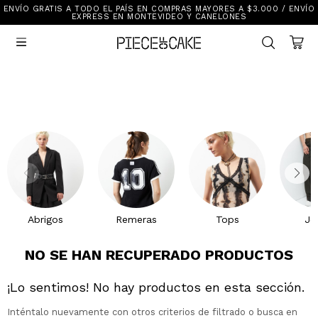
ENVÍO GRATIS A TODO EL PAÍS EN COMPRAS MAYORES A $3.000 / ENVÍO
Sale
EXPRESS EN MONTEVIDEO Y CANELONES
Ver Todo

New In
Vestimenta
Calzado
Vestimenta
Accesorios
Accesorios
Mallas Y Bikinis
Calzado
Mi cuenta
Ayuda
Abrigos
Remeras
Tops
Je
Tiendas
NO SE HAN RECUPERADO PRODUCTOS
¡Lo sentimos! No hay productos en esta sección.
Inténtalo nuevamente con otros criterios de filtrado o busca en