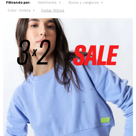
Filtrando por:
Vestimenta
Buzos y canguros
Quitar filtros
Color:
Violeta