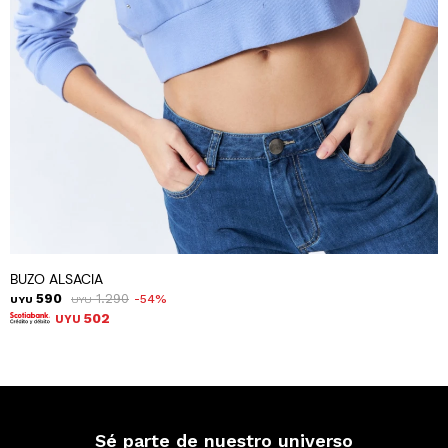
BUZO ALSACIA
590
1.290
54
UYU
UYU
502
UYU
Sé parte de nuestro universo