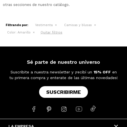
otras secciones de nuestro catálogo.
Filtrando por:
Vestimenta
Camisas y blusas
Quitar filtros
Color:
Amarillo
Sé parte de nuestro universo
Suscribite a nuestra newsletter y ¡recibí un
15% OFF
en
tu primera compra y enterate de las últimas novedades!
SUSCRIBIRME





LA EMPRESA