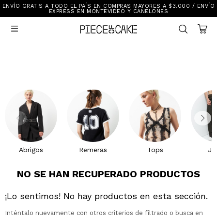
ENVÍO GRATIS A TODO EL PAÍS EN COMPRAS MAYORES A $3.000 / ENVÍO
Sale
EXPRESS EN MONTEVIDEO Y CANELONES
Ver Todo

New In
Vestimenta
Calzado
Vestimenta
Accesorios
Accesorios
Mallas Y Bikinis
Calzado
Mi cuenta
Ayuda
Abrigos
Remeras
Tops
Je
Tiendas
NO SE HAN RECUPERADO PRODUCTOS
¡Lo sentimos! No hay productos en esta sección.
Inténtalo nuevamente con otros criterios de filtrado o busca en