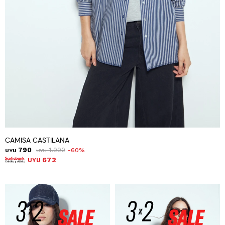
CAMISA CASTILANA
790
1.990
60
UYU
UYU
672
UYU