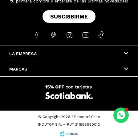
tu primera compra y enterate de las últimas novedades!
SUSCRIBIRME





LA EMPRESA
MARCAS
© Copyright 2026 / Piece of Cake
INDUTOP S.A. – RUT 211858950012