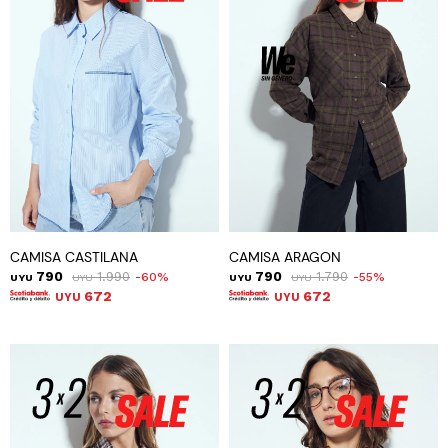
CAMISA CASTILANA
CAMISA ARAGON
790
1.990
790
1.790
60
55
UYU
UYU
UYU
UYU
672
672
UYU
UYU