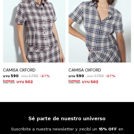
CAMISA OXFORD
CAMISA OXFORD
590
1.790
590
1.790
67
67
UYU
UYU
UYU
UYU
502
502
UYU
UYU
Sé parte de nuestro universo
Suscribite a nuestra newsletter y ¡recibí un
15% OFF
en