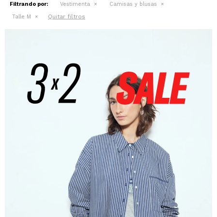
Filtrando por:
Vestimenta
Camisas y blusas
Quitar filtros
Talle M