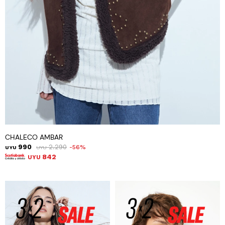
CHALECO AMBAR
990
2.290
56
UYU
UYU
842
UYU