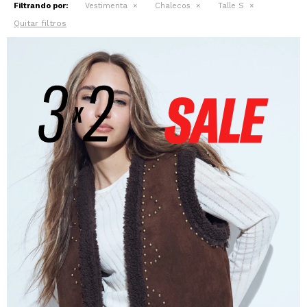
Filtrando por:
Vestimenta
Chalecos
Talle S
Quitar filtros