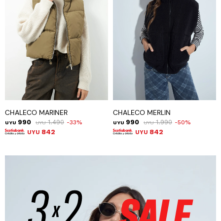
CHALECO MARINER
CHALECO MERLIN
990
1.490
990
1.990
33
50
UYU
UYU
UYU
UYU
842
842
UYU
UYU