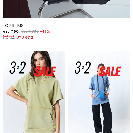
TOP REIMS
790
1.390
43
UYU
UYU
672
UYU