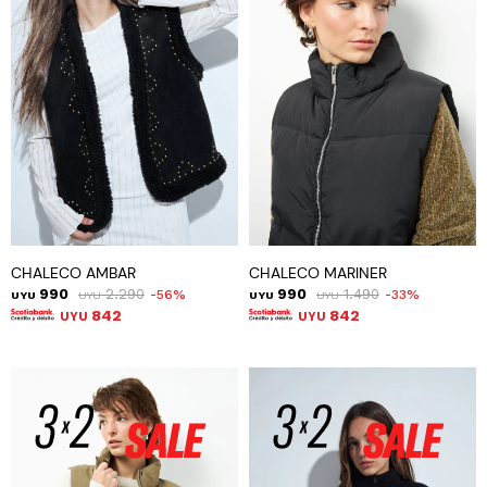
CHALECO AMBAR
CHALECO MARINER
990
2.290
990
1.490
56
33
UYU
UYU
UYU
UYU
842
842
UYU
UYU