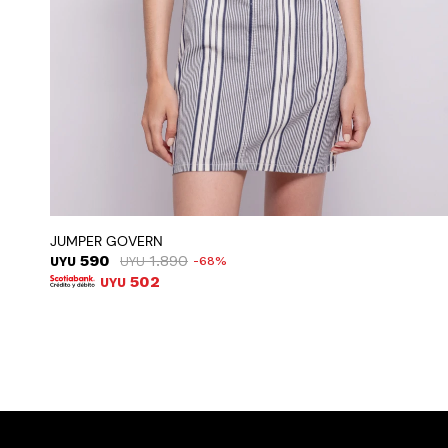
JUMPER GOVERN
590
1.890
UYU
UYU
68
502
UYU