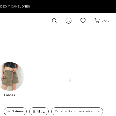
IDEO Y CANELONES

0
UYU
Faldas
Ver
Recomendados