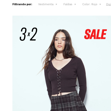
Qui
Filtrando por:
Vestimenta
Faldas
Color:
Rojo