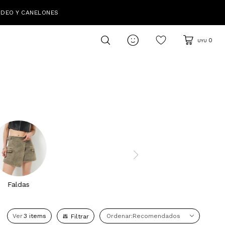
IDEO Y CANELONES

0
UYU
Faldas
Ver
Recomendados