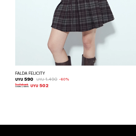
FALDA FELICITY
590
1.490
UYU
UYU
60
502
UYU