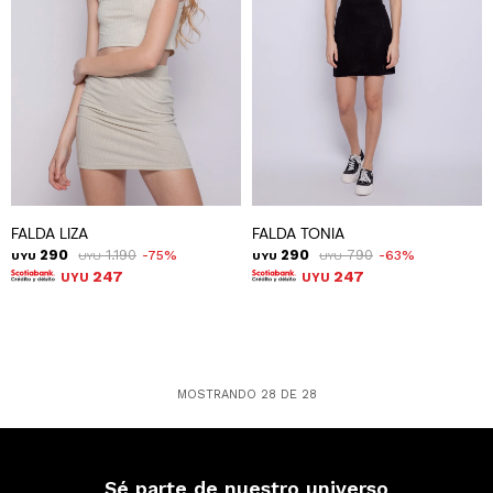
FALDA LIZA
FALDA TONIA
290
1.190
290
790
75
63
UYU
UYU
UYU
UYU
247
247
UYU
UYU
MOSTRANDO
28
DE
28
Sé parte de nuestro universo