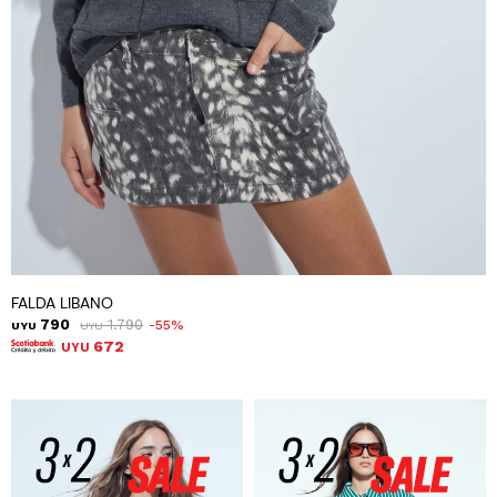
FALDA LIBANO
790
1.790
55
UYU
UYU
672
UYU