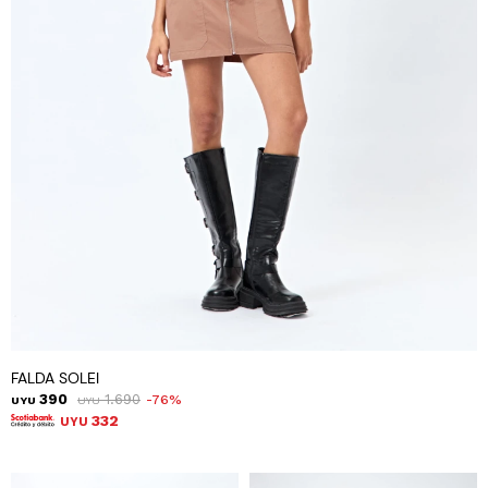
FALDA SOLEI
390
1.690
76
UYU
UYU
332
UYU