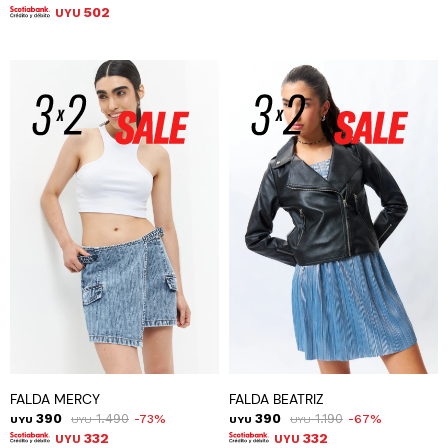
502
UYU
FALDA MERCY
FALDA BEATRIZ
390
1.490
390
1.190
73
67
UYU
UYU
UYU
UYU
332
332
UYU
UYU