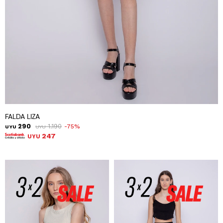
FALDA LIZA
290
1.190
75
UYU
UYU
247
UYU