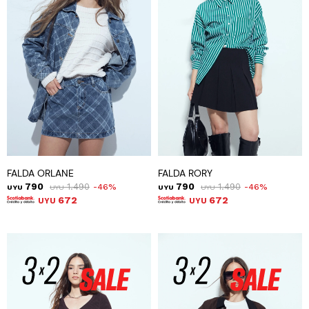
FALDA ORLANE
FALDA RORY
790
1.490
790
1.490
46
46
UYU
UYU
UYU
UYU
672
672
UYU
UYU