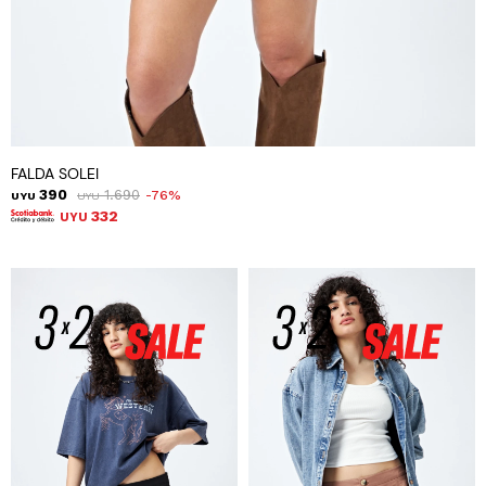
FALDA SOLEI
390
1.690
76
UYU
UYU
332
UYU