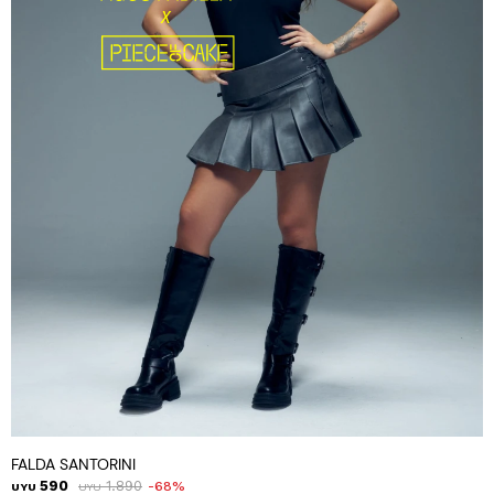
FALDA SANTORINI
590
1.890
68
UYU
UYU