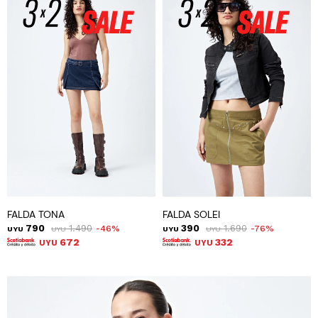
FALDA TONA
FALDA SOLEI
790
1.490
390
1.690
46
76
UYU
UYU
UYU
UYU
672
332
UYU
UYU