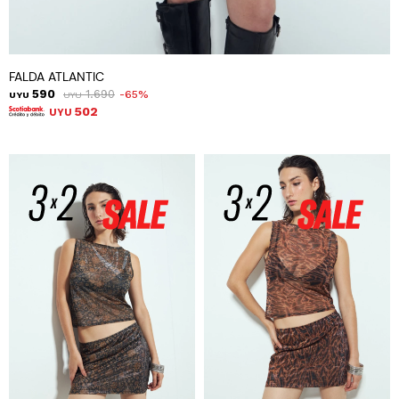
FALDA ATLANTIC
590
1.690
65
UYU
UYU
502
UYU