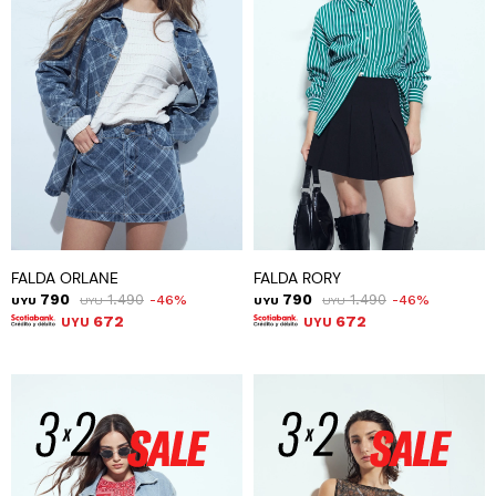
FALDA ORLANE
FALDA RORY
790
1.490
790
1.490
46
46
UYU
UYU
UYU
UYU
672
672
UYU
UYU