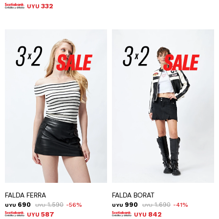
332
UYU
FALDA FERRA
FALDA BORAT
690
1.590
990
1.690
56
41
UYU
UYU
UYU
UYU
587
842
UYU
UYU