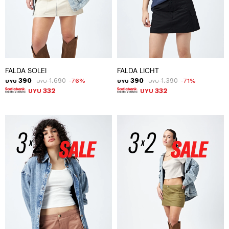
FALDA SOLEI
FALDA LICHT
390
1.690
390
1.390
76
71
UYU
UYU
UYU
UYU
332
332
UYU
UYU