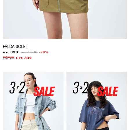
FALDA SOLEI
390
1.690
76
UYU
UYU
332
UYU