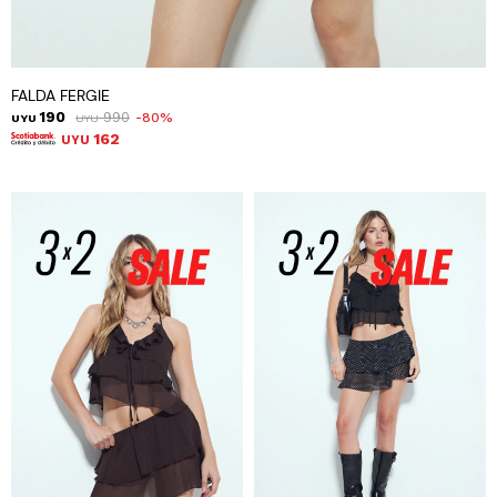
FALDA FERGIE
190
990
80
UYU
UYU
162
UYU