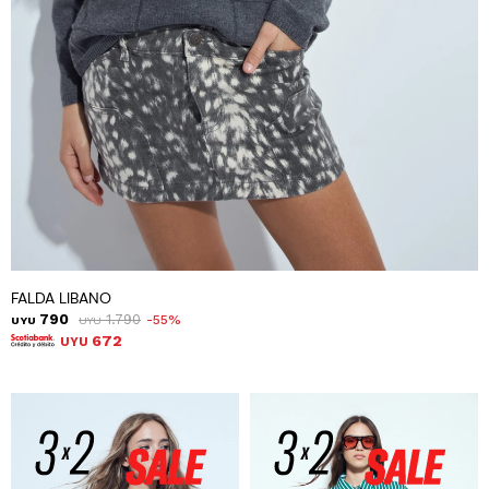
FALDA LIBANO
790
1.790
55
UYU
UYU
672
UYU