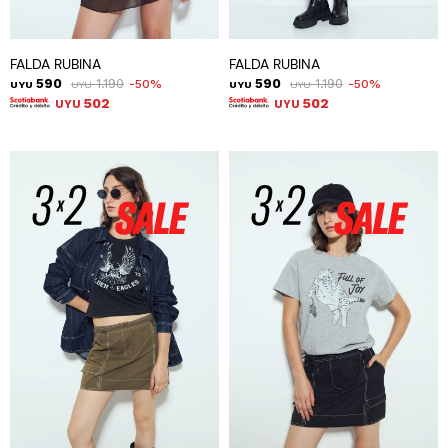
FALDA RUBINA
FALDA RUBINA
590
1.190
590
1.190
50
50
UYU
UYU
UYU
UYU
502
502
UYU
UYU