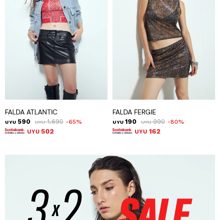
FALDA ATLANTIC
FALDA FERGIE
590
1.690
190
990
65
80
UYU
UYU
UYU
UYU
502
162
UYU
UYU