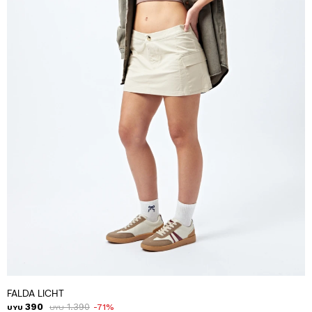
FALDA LICHT
390
1.390
71
UYU
UYU