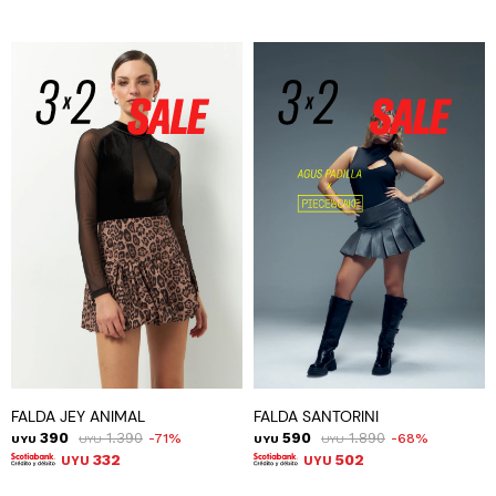
FALDA JEY ANIMAL
FALDA SANTORINI
390
1.390
590
1.890
71
68
UYU
UYU
UYU
UYU
332
502
UYU
UYU