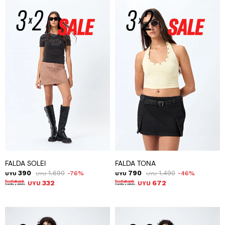
FALDA SOLEI
FALDA TONA
390
1.690
790
1.490
76
46
UYU
UYU
UYU
UYU
332
672
UYU
UYU