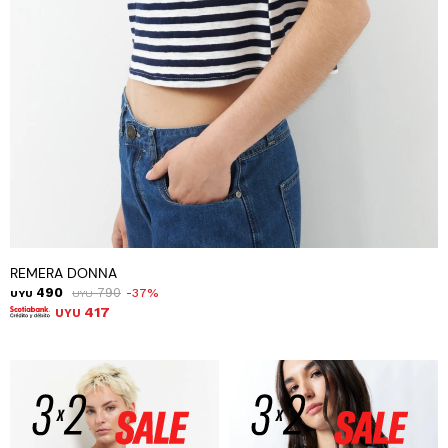
REMERA DONNA
490
790
37
UYU
UYU
417
UYU