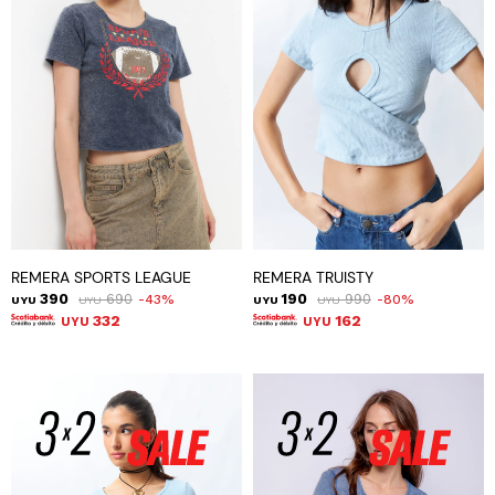
REMERA SPORTS LEAGUE
REMERA TRUISTY
390
690
190
990
43
80
UYU
UYU
UYU
UYU
332
162
UYU
UYU