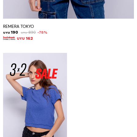
REMERA TOKYO
190
890
78
UYU
UYU
162
UYU