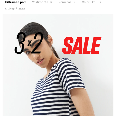
Filtrando por:
Vestimenta
Remeras
Color:
Azul
Quitar filtros