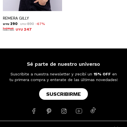
REMERA GILLY
290
890
67
UYU
UYU
247
UYU
Sé parte de nuestro universo
Suscribite a nuestra newsletter y ¡recibí un
15% OFF
en
tu primera compra y enterate de las últimas novedades!
SUSCRIBIRME




