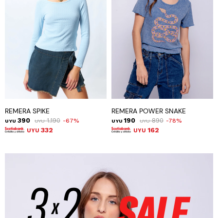
REMERA SPIKE
REMERA POWER SNAKE
390
1.190
190
890
67
78
UYU
UYU
UYU
UYU
332
162
UYU
UYU