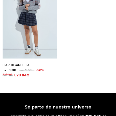
CARDIGAN FEFA
990
2.290
56
UYU
UYU
842
UYU
Sé parte de nuestro universo
Suscribite a nuestra newsletter y ¡recibí un
15% OFF
en