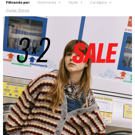
Filtrando por:
Vestimenta
Tejido
Cardigans
Quitar filtros