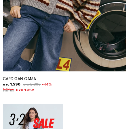
CARDIGAN GAMA
1.590
2.890
44
UYU
UYU
1.352
UYU