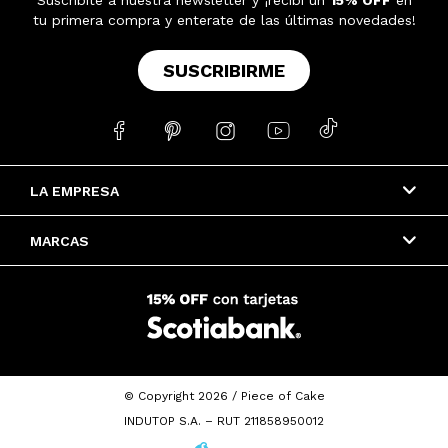
tu primera compra y enterate de las últimas novedades!
SUSCRIBIRME





LA EMPRESA
MARCAS
© Copyright 2026 / Piece of Cake
INDUTOP S.A. – RUT 211858950012