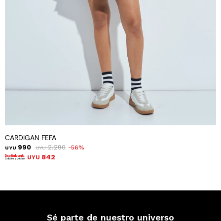
CARDIGAN FEFA
990
2.290
56
UYU
UYU
842
UYU
Sé parte de nuestro universo