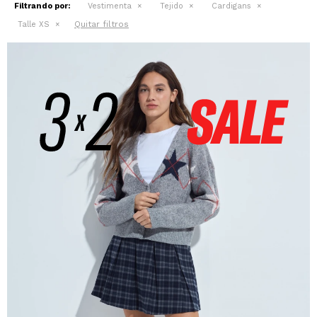
Filtrando por:
Vestimenta
Tejido
Cardigans
Quitar filtros
Talle XS