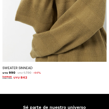
SWEATER SINNEAD
990
1.790
44
UYU
UYU
842
UYU
Sé parte de nuestro universo