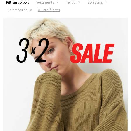
Filtrando por:
Vestimenta
Tejido
Sweaters
Quitar filtros
Color:
Verde